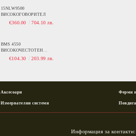
15NLW9500
ВИСОКОГОВОРИТЕЛ
€360.00
704.10 лв.
BMS 4550
ВИСОКОЧЕСТОТЕН
ФЕРИТЕН ДРАЙВЕР
€104.30
203.99 лв.
Аксесоари
Ферми и
Измервателни системи
Повдиг
Информация за контакти: