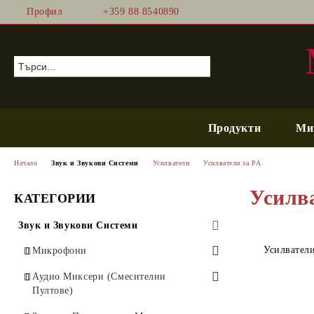
Профил
+359 88 8540890
Продукти
Ми
Начало
Звук и Звукови Системи
Усилватели
Усилватели за PA
Усилв
КАТЕГОРИИ
Звук и Звукови Системи
Усилватели
Микрофони
Вокални микрофони
Аудио Миксери (Смесителни
Пултове)
Динамични микрофони
Жични Микрофони