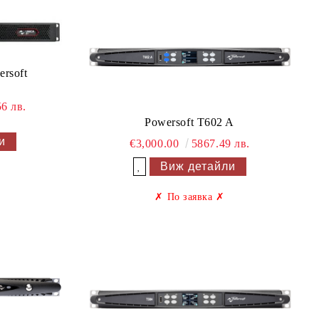
ersoft
6 лв.
Powersoft T602 A
и
€3,000.00
5867.49 лв.
Виж детайли
Добави в желани
✗
По заявка
✗