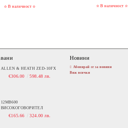
В наличност
✫
✫
В наличност
✫
✫
авани
Новини
Абонирай се за новини
02 T902 A (DSP
ALLEN & HEATH ZED-10FX
NAT TDA15000 Усилвател
Виж всички
)
€306.00
598.48 лв.
€1,349.81
2640.00 лв
3,600.00
7040.99 лв.
12MB600
ВИСОКОГОВОРИТЕЛ
€165.66
324.00 лв.