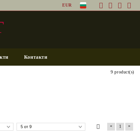
EUR
T
кти
Контакти
9 product(s)
«
»
1