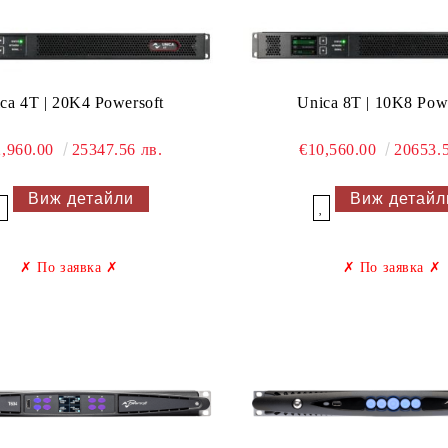
ca 4T | 20K4 Powersoft
Unica 8T | 10K8 Pow
2,960.00
25347.56 лв.
€10,560.00
20653.5
Виж детайли
Виж детайл
Добави в желани
Добави в желани
✗
По заявка
✗
✗
По заявка
✗