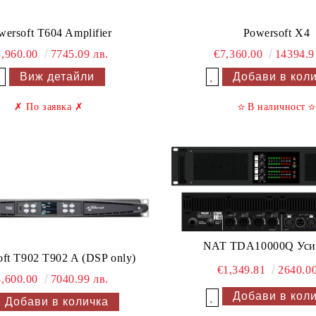
wersoft T604 Amplifier
Powersoft X4
3,960.00
7745.09 лв.
€7,360.00
14394.9
Виж детайли
Добави в желани
Добави в желани
✗
По заявка
✗
В наличност
✫
✫
NAT TDA10000Q Уси
Powersoft T902 T902 A (DSP only)
€1,349.81
2640.00
3,600.00
7040.99 лв.
Добави в желани