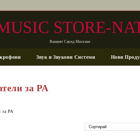
MUSIC STORE-NA
Вашият Саунд Магазин
крофони
Звук и Звукови Системи
Нови Проду
атели за PA
 за PA