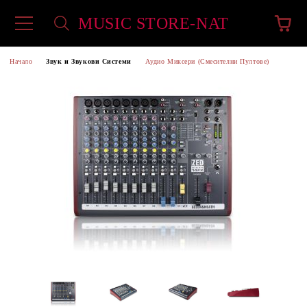
MUSIC STORE-NAT
Начало
Звук и Звукови Системи
Аудио Миксери (Смесителни Пултове)