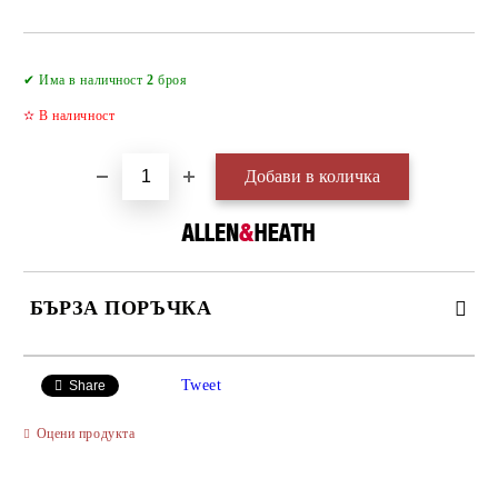
Добави в желани
✔ Има в наличност
2
броя
✫
В наличност
БЪРЗА ПОРЪЧКА
САМО ПОПЪЛНЕТЕ 2 ПОЛЕТА
Tweet
Share
Оцени продукта
Съгласен съм с
Политиката за лични данни