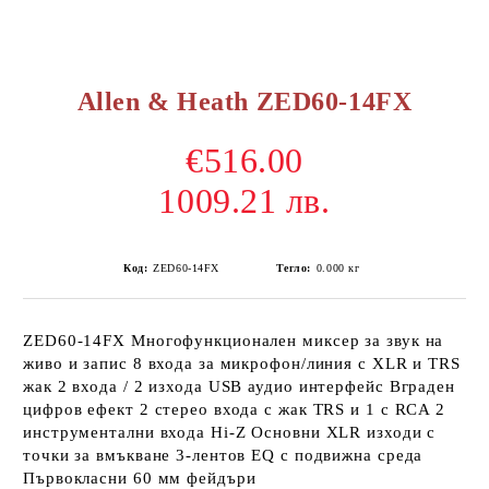
Allen & Heath ZED60-14FX
€516.00
1009.21 лв.
Код:
ZED60-14FX
Тегло:
0.000
кг
ZED60-14FX Многофункционален миксер за звук на
живо и запис 8 входа за микрофон/линия с XLR и TRS
жак 2 входа / 2 изхода USB аудио интерфейс Вграден
цифров ефект 2 стерео входа с жак TRS и 1 с RCA 2
инструментални входа Hi-Z Основни XLR изходи с
точки за вмъкване 3-лентов EQ с подвижна среда
Първокласни 60 мм фейдъри