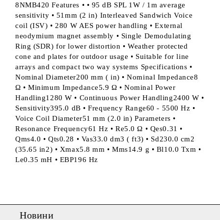
8NMB420 Features • • 95 dB SPL 1W / 1m average
sensitivity • 51mm (2 in) Interleaved Sandwich Voice
coil (ISV) • 280 W AES power handling • External
neodymium magnet assembly • Single Demodulating
Ring (SDR) for lower distortion • Weather protected
cone and plates for outdoor usage • Suitable for line
arrays and compact two way systems Specifications •
Nominal Diameter200 mm ( in) • Nominal Impedance8
Ω • Minimum Impedance5.9 Ω • Nominal Power
Handling1280 W • Continuous Power Handling2400 W •
Sensitivity395.0 dB • Frequency Range60 - 5500 Hz •
Voice Coil Diameter51 mm (2.0 in) Parameters •
Resonance Frequency61 Hz • Re5.0 Ω • Qes0.31 •
Qms4.0 • Qts0.28 • Vas33.0 dm3 ( ft3) • Sd230.0 cm2
(35.65 in2) • Xmax5.8 mm • Mms14.9 g • Bl10.0 Txm •
Le0.35 mH • EBP196 Hz
Новини