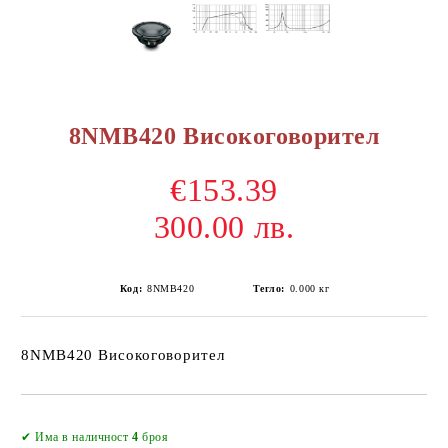
8NMB420 Високоговорител
€153.39
300.00 лв.
Код:
8NMB420
Тегло:
0.000
кг
8NMB420 Високоговорител
Добави в желани
✔ Има в наличност
4
броя