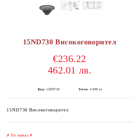
15ND730 Високоговорител
€236.22
462.01 лв.
Код:
15ND730
Тегло:
4.800
кг
15ND730 Високоговорител
Добави в желани
✗
По заявка
✗