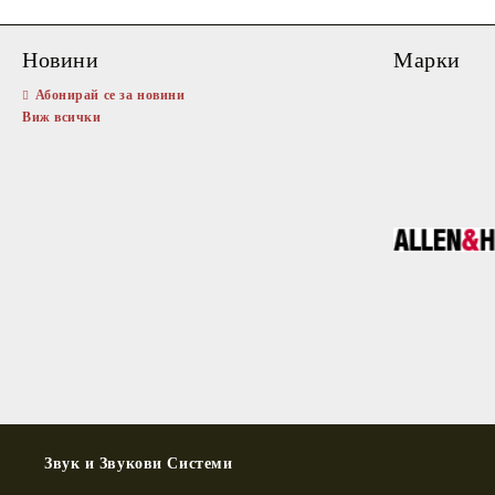
Dimensions (WxHxD)
Новини
Марки
560 x 545 x 780mm (22 x 21.5 x 30.7 in)
Абонирай се за новини
Shipping Weight
Виж всички
54.5kg (120.2lb)
Звук и Звукови Системи