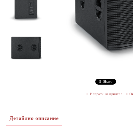
Share
Изпрати на приятел
О
Детайлно описание