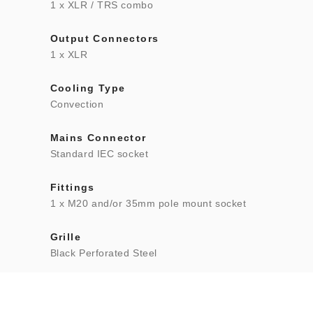
1 x XLR / TRS combo
Output Connectors
1 x XLR
Cooling Type
Convection
Mains Connector
Standard IEC socket
Fittings
1 x M20 and/or 35mm pole mount socket
Grille
Black Perforated Steel
Finish
Polyurea Coating