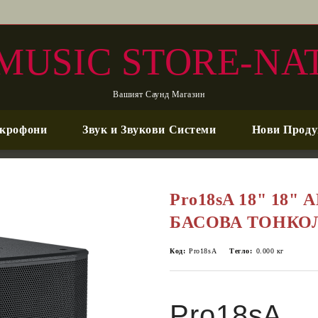
MUSIC STORE-NA
Вашият Саунд Магазин
крофони
Звук и Звукови Системи
Нови Проду
Pro18sA 18" 18"
БАСОВА ТОНКО
Код:
Pro18sA
Тегло:
0.000
кг
Pro18sA