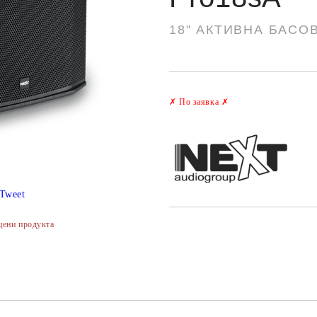
18" АКТИВНА БАСО
✗
По заявка
✗
Tweet
цени продукта