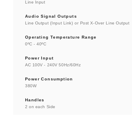
Line Input
Audio Signal Outputs
Line Output (Input Link) or Post X-Over Line Output
Operating Temperature Range
0ºC - 40ºC
Power Input
AC 100V - 240V 50Hz/60Hz
Power Consumption
380W
Handles
2 on each Side
Construction
Heavily Braced Multi-laminate Birch Plywood