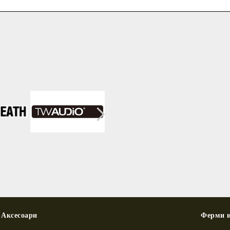
Net Weight
47.5kg (104.7lb)
Accessories
Transportation Dolly | Individual Protective Cover
Аксесоари
Ферми и