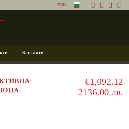
EUR
T
кти
Контакти
€1,092.12
 АКТИВНА
ЛОНА
2136.00 лв.