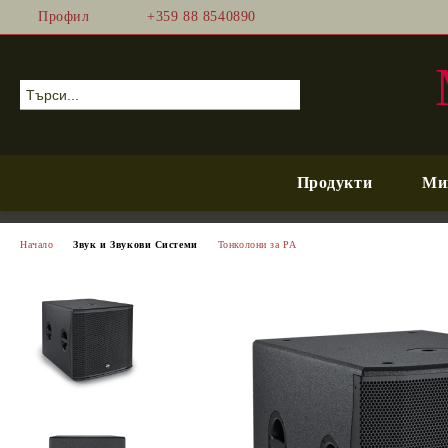
Профил
+359 88 8540890
Продукти
Ми
Начало
Звук и Звукови Системи
Тонколони за PA